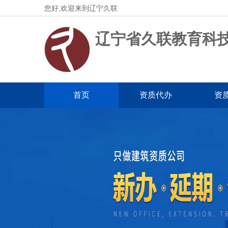
您好,欢迎来到辽宁久联
辽宁省久联教育科
首页
资质代办
资