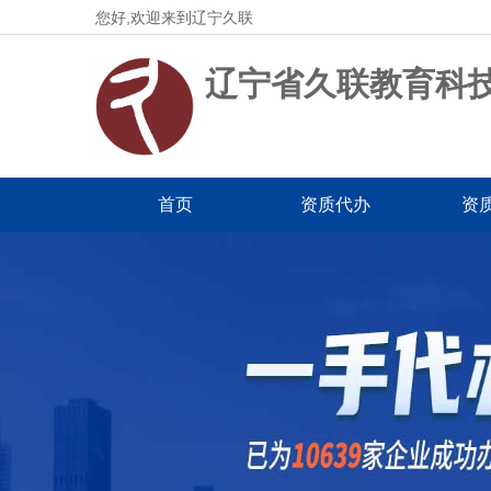
您好,欢迎来到辽宁久联
辽宁省久联教育科
首页
资质代办
资