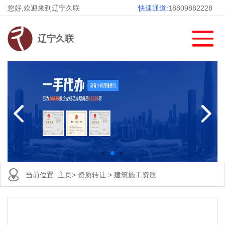
您好,欢迎来到辽宁久联
快速通道:
18809882228
辽宁久联
当前位置:
主页
>
资质转让
>
建筑施工资质