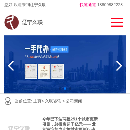
您好,欢迎来到辽宁久联
快速通道:
18809882228
辽宁久联
当前位置:
主页
>
久联咨讯
>
公司新闻
今年已下达两批251个城市更新
项目，总投资超千亿元—— 北
京海淀加力实施城市更新行动