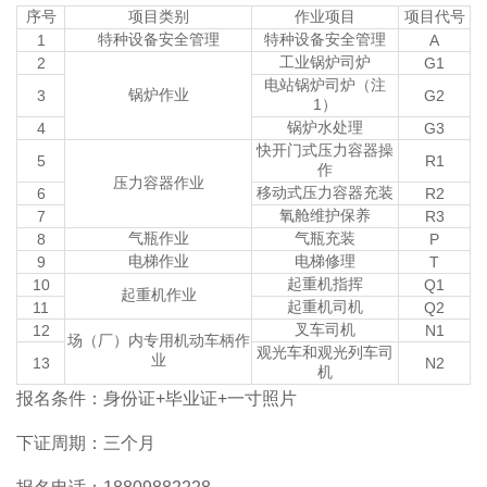
序号
项目类别
作业项目
项目代号
特种设备安全管理
特种设备安全管理
1
A
工业锅炉司炉
2
G1
电站锅炉司炉（注
锅炉作业
3
G2
1）
锅炉水处理
4
G3
快开门式压力容器操
5
R1
作
压力容器作业
移动式压力容器充装
6
R2
氧舱维护保养
7
R3
气瓶作业
气瓶充装
8
P
电梯作业
电梯修理
9
T
起重机指挥
10
Q1
起重机作业
起重机司机
11
Q2
叉车司机
12
N1
场（厂）内专用机动车柄作
观光车和观光列车司
业
13
N2
机
报名条件：身份证+毕业证+一寸照片
下证周期：三个月