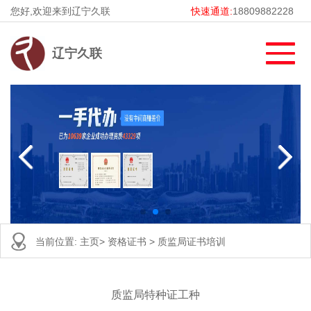
您好,欢迎来到辽宁久联
快速通道:
18809882228
辽宁久联
当前位置:
主页
>
资格证书
>
质监局证书培训
质监局特种证工种