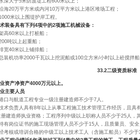
深大于5米防波堤工程600米以上；
沿海20万平方米或内河10万平方米以上港区堆场工程；
000米以上围堤护岸工程。
.4技术装备具有下列4项中的2项施工机械设备：
架高60米以上打桩船；
00吨以上起重船；
排宽40米以上铺排船；
装机功率2000千瓦以上挖泥船或100立方米/小时以上砼搅拌
33.2二级资质标准
.1企业资产净资产4000万元以上。
2企业主要人员
港口与航道工程专业一级注册建造师不少于7人。
技术负责人具有8年以上从事工程施工技术管理工作经历，且具
注册建造师执业资格；工程序列中级以上职称人员不少于25人，
持有岗位证书的施工现场管理人员不少于15人，且质量员、安全
经考核或培训合格的中级工以上技术工人（含施工船员）不少于3