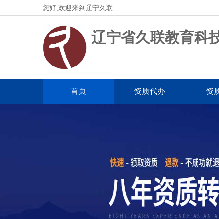
您好,欢迎来到辽宁久联
辽宁省久联教育科
首页
资质代办
资