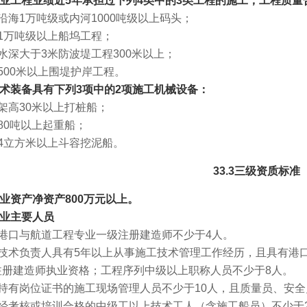
.3企业工程业绩近5年承担过下列4类中的3类工程的施工，工程质量
海1万吨级或内河1000吨级以上码头；
1万吨级以上船坞工程；
深大于3米防波堤工程300米以上；
00米以上围堤护岸工程。
.4技术装备具有下列3项中的2项施工机械设备：
架高30米以上打桩船；
80吨以上起重船；
4立方米以上斗容挖泥船。
33.3三级资质标准
.1企业资产净资产800万元以上。
2企业主要人员
港口与航道工程专业一级注册建造师不少于4人。
技术负责人具有5年以上从事施工技术管理工作经历，且具有港
注册建造师执业资格；工程序列中级以上职称人员不少于8人。
持有岗位证书的施工现场管理人员不少于10人，且质量员、安全
经考核或培训合格的中级工以上技术工人（含施工船员）不少于2